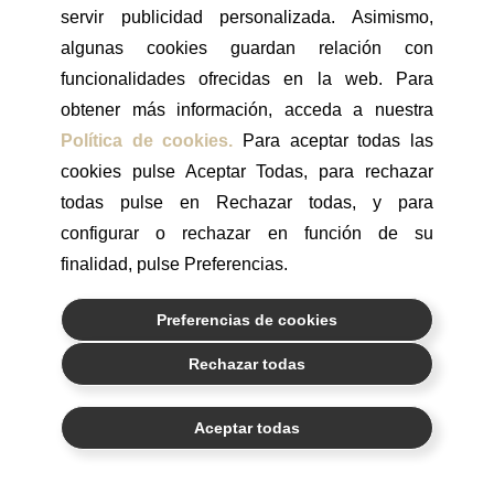
servir publicidad personalizada. Asimismo,
algunas cookies guardan relación con
funcionalidades ofrecidas en la web. Para
24/06/2026
obtener más información, acceda a nuestra
La onda XL de la reina Letizia que nunca pasa de moda y que
Política de cookies.
Para aceptar todas las
logra un resultado elegante y natural
cookies pulse Aceptar Todas, para rechazar
La reina Letizia volvió a demostrar que la elegancia más
todas pulse en Rechazar todas, y para
sofisticada no necesita esfuerzo aparente. En su última
configurar o rechazar en función de su
aparición, optó por un soft wave de melena larga con raya
central ligeramente desplazada…
finalidad, pulse Preferencias.
Preferencias de cookies
Rechazar todas
¿Podemos ayudarte?
Aceptar todas