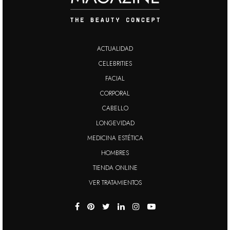
ACTUALIDAD
CELEBRITIES
FACIAL
CORPORAL
CABELLO
LONGEVIDAD
MEDICINA ESTÉTICA
HOMBRES
TIENDA ONLINE
VER TRATAMIENTOS
Esta Web utiliza cookies propias y de terceros
necesarias para su funcionamiento, para
analizar sus hábitos de navegación y para