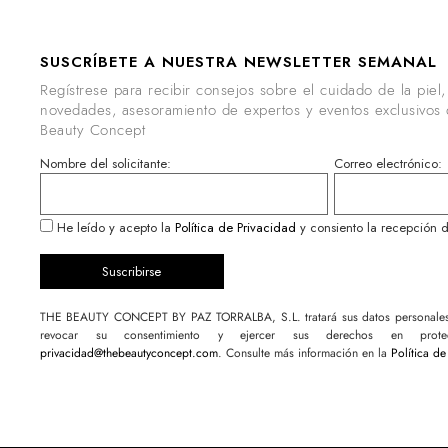
SUSCRÍBETE A NUESTRA NEWSLETTER SEMANAL
Regístrese para recibir consejos sobre el cuidado de la piel,
novedades, asesoramiento de expertos y eventos exclusivos
Beauty Concept
Nombre del solicitante:
Correo electrónico:
He leído y acepto la
Política de Privacidad
y consiento la recepción d
THE BEAUTY CONCEPT BY PAZ TORRALBA, S.L. tratará sus datos personales p
revocar su consentimiento y ejercer sus derechos en pro
privacidad@thebeautyconcept.com
. Consulte más información en la
Política de