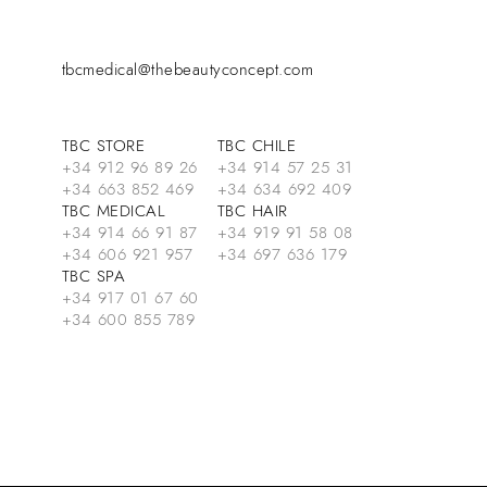
tbcmedical@thebeautyconcept.com
TBC STORE
TBC CHILE
+34 912 96 89 26
+34 914 57 25 31
+34 663 852 469
+34 634 692 409
TBC MEDICAL
TBC HAIR
+34 914 66 91 87
+34 919 91 58 08
+34 606 921 957
+34 697 636 179
TBC SPA
+34 917 01 67 60
+34 600 855 789