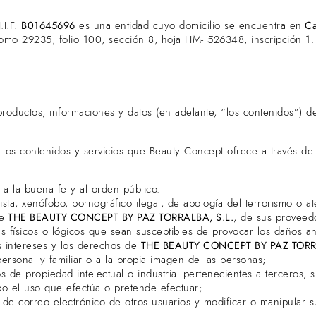
.I.F.
B01645696
es una entidad cuyo domicilio se encuentra en
Ca
 Tomo 29235, folio 100, sección 8, hoja HM- 526348, inscripción 1.
productos, informaciones y datos (en adelante, “los contenidos”) de
s contenidos y servicios que Beauty Concept ofrece a través de su 
as a la buena fe y al orden público.
sta, xenófobo, pornográfico ilegal, de apología del terrorismo o a
e
THE BEAUTY CONCEPT BY PAZ TORRALBA, S.L.
, de sus proveedo
mas físicos o lógicos que sean susceptibles de provocar los daños 
s intereses y los derechos de
THE BEAUTY CONCEPT BY PAZ TORRA
personal y familiar o a la propia imagen de las personas;
 de propiedad intelectual o industrial pertenecientes a terceros, 
cabo el uso que efectúa o pretende efectuar;
as de correo electrónico de otros usuarios y modificar o manipular 