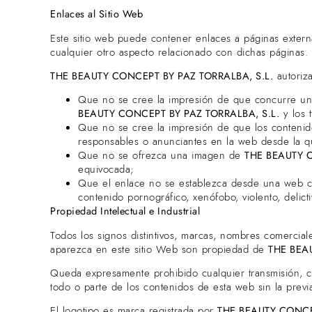
Enlaces al Sitio Web
Este sitio web puede contener enlaces a páginas extern
cualquier otro aspecto relacionado con dichas páginas.
THE BEAUTY CONCEPT BY PAZ TORRALBA, S.L.
autoriza
Que no se cree la impresión de que concurre una i
BEAUTY CONCEPT BY PAZ TORRALBA, S.L.
y los 
Que no se cree la impresión de que los conteni
responsables o anunciantes en la web desde la q
Que no se ofrezca una imagen de
THE BEAUTY C
equivocada;
Que el enlace no se establezca desde una web cuyo
contenido pornográfico, xenófobo, violento, delictiv
Propiedad Intelectual e Industrial
Todos los signos distintivos, marcas, nombres comercial
aparezca en este sitio Web son propiedad de
THE BEA
Queda expresamente prohibido cualquier transmisión, cop
todo o parte de los contenidos de esta web sin la previ
El logotipo es marca registrada por
THE BEAUTY CONCEP