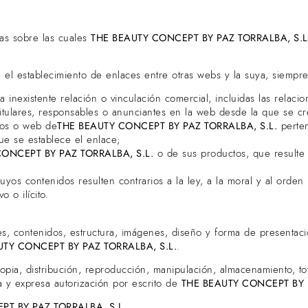
as sobre las cuales
THE BEAUTY CONCEPT BY PAZ TORRALBA, S.L
 el establecimiento de enlaces entre otras webs y la suya, siempr
nexistente relación o vinculación comercial, incluidas las relaci
titulares, responsables o anunciantes en la web desde la que se cr
dos o web de
THE BEAUTY CONCEPT BY PAZ TORRALBA, S.L.
perten
ue se establece el enlace;
ONCEPT BY PAZ TORRALBA, S.L.
o de sus productos, que resulte d
s contenidos resulten contrarios a la ley, a la moral y al orden p
o o ilícito.
es, contenidos, estructura, imágenes, diseño y forma de presentac
UTY CONCEPT BY PAZ TORRALBA, S.L.
.
ia, distribución, reproducción, manipulación, almacenamiento, tota
a y expresa autorización por escrito de
THE BEAUTY CONCEPT BY P
T BY PAZ TORRALBA, S.L.
.