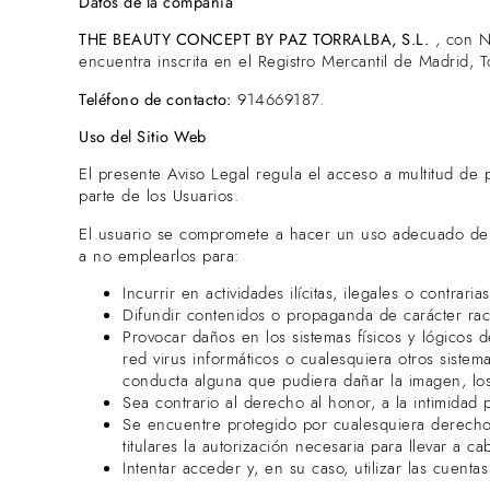
Datos de la compañía
THE BEAUTY CONCEPT BY PAZ TORRALBA, S.L.
, con N
encuentra inscrita en el Registro Mercantil de Madrid,
Teléfono de contacto:
914669187.
Uso del Sitio Web
El presente Aviso Legal regula el acceso a multitud de 
parte de los Usuarios.
El usuario se compromete a hacer un uso adecuado de lo
a no emplearlos para:
Incurrir en actividades ilícitas, ilegales o contrari
Difundir contenidos o propaganda de carácter raci
Provocar daños en los sistemas físicos y lógicos d
red virus informáticos o cualesquiera otros siste
conducta alguna que pudiera dañar la imagen, lo
Sea contrario al derecho al honor, a la intimidad 
Se encuentre protegido por cualesquiera derechos
titulares la autorización necesaria para llevar a 
Intentar acceder y, en su caso, utilizar las cuent