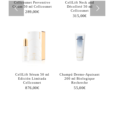
Cellcosmet Preventive
CellLift Neck and
Cream 50 ml Cellcosmet
Décolleté 50 ml
Cellcosmet
289,00
€
315,00
€
CellLift Sérum 50 ml
Champú Dermo-Apaisant
Edición Limitada
200 ml Biologique
Cellcosmet
Recherche
876,00
€
55,00
€
1
2
3