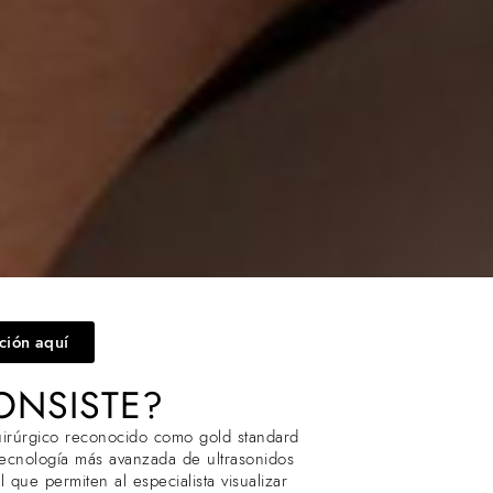
ación aquí
ONSISTE?
uirúrgico reconocido como gold standard
a tecnología más avanzada de ultrasonidos
que permiten al especialista visualizar