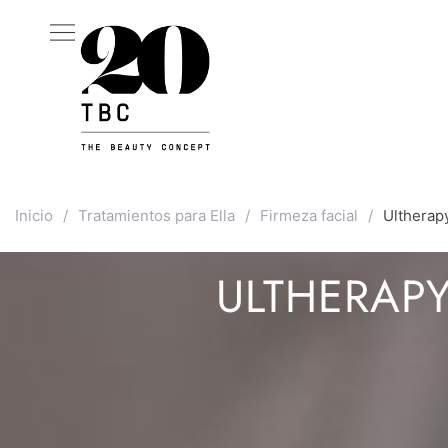
Inicio
/
Tratamientos para Ella
/
Firmeza facial
/
Ultherap
ULTHERAPY