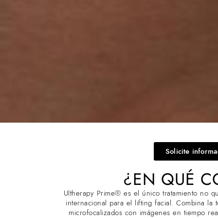
Solicite inform
¿EN QUÉ C
Ultherapy Prime® es el único tratamiento no q
internacional para el lifting facial. Combina l
microfocalizados con imágenes en tiempo real 