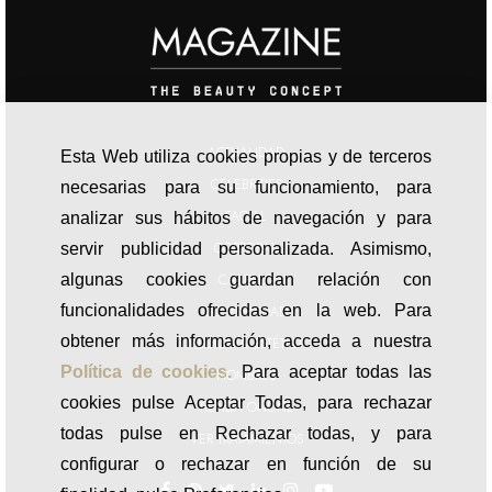
Esta Web utiliza cookies propias y de terceros
ACTUALIDAD
necesarias para su funcionamiento, para
CELEBRITIES
analizar sus hábitos de navegación y para
FACIAL
servir publicidad personalizada. Asimismo,
CORPORAL
algunas cookies guardan relación con
CABELLO
funcionalidades ofrecidas en la web. Para
obtener más información, acceda a nuestra
LONGEVIDAD
Política de cookies.
Para aceptar todas las
MEDICINA ESTÉTICA
cookies pulse Aceptar Todas, para rechazar
HOMBRES
todas pulse en Rechazar todas, y para
TIENDA ONLINE
configurar o rechazar en función de su
VER TRATAMIENTOS
finalidad, pulse Preferencias.