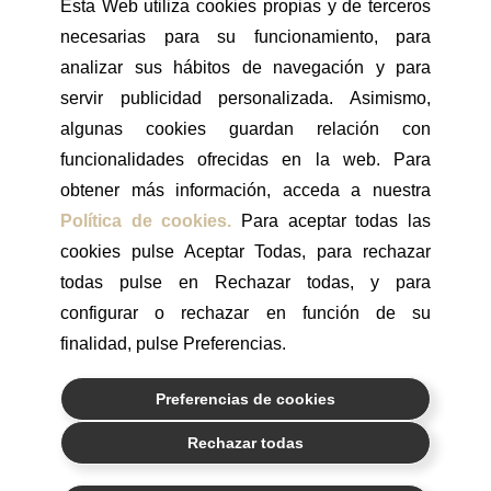
Esta Web utiliza cookies propias y de terceros
ACTUALIDAD
necesarias para su funcionamiento, para
CELEBRITIES
analizar sus hábitos de navegación y para
FACIAL
servir publicidad personalizada. Asimismo,
CORPORAL
algunas cookies guardan relación con
CABELLO
funcionalidades ofrecidas en la web. Para
obtener más información, acceda a nuestra
LONGEVIDAD
Política de cookies.
Para aceptar todas las
MEDICINA ESTÉTICA
cookies pulse Aceptar Todas, para rechazar
HOMBRES
todas pulse en Rechazar todas, y para
TIENDA ONLINE
configurar o rechazar en función de su
VER TRATAMIENTOS
finalidad, pulse Preferencias.
Preferencias de cookies
Rechazar todas
¿Podemos ayudarte?