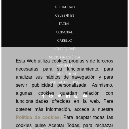
ACTUALIDAD
CELEBRITIES
FACIAL
CORPORAL
Esta Web utiliza cookies propias y de terceros
CABELLO
necesarias para su funcionamiento, para
LONGEVIDAD
analizar sus hábitos de navegación y para
MEDICINA ESTÉTICA
servir publicidad personalizada. Asimismo,
HOMBRES
algunas cookies guardan relación con
TIENDA ONLINE
funcionalidades ofrecidas en la web. Para
VER TRATAMIENTOS
obtener más información, acceda a nuestra
Política de cookies.
Para aceptar todas las
cookies pulse Aceptar Todas, para rechazar
todas pulse en Rechazar todas, y para
configurar o rechazar en función de su
finalidad, pulse Preferencias.
Copyright © The Beauty Concept |
Política de cookies
|
Aviso Legal
|