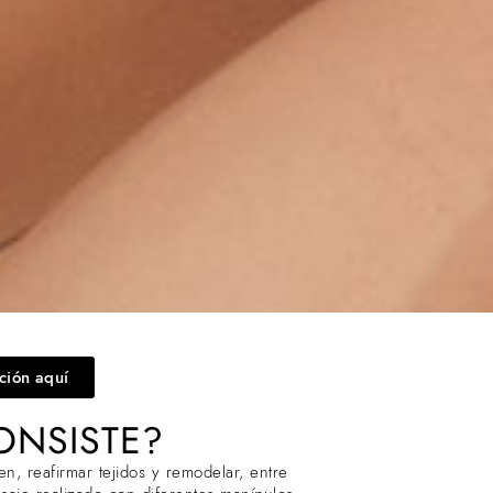
ación aquí
ONSISTE?
en, reafirmar tejidos y remodelar, entre