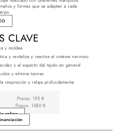
saje realizado con diferentes manípulos
amaños y formas que se adaptan a cada
erpo.
EO
S CLAVE
ica y moldea
ica y revitaliza y reactiva el sistema nervioso
lacidez y el aspecto del tejido en general
idos y elimina toxinas.
 la respiración y relaja profundamente
Precio: 195 €
Precio: 1480 €
io online
financiación