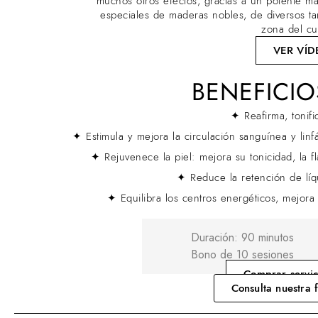
muchos otros efectos, gracias a un potente ma
especiales de maderas nobles, de diversos t
zona del cu
VER VÍD
BENEFICIO
✦ Reafirma, tonif
✦ Estimula y mejora la circulación sanguínea y linfát
✦ Rejuvenece la piel: mejora su tonicidad, la f
✦ Reduce la retención de líqu
✦ Equilibra los centros energéticos, mejora
Duración: 90 minutos
Bono de 10 sesiones
Comprar servic
Consulta nuestra 