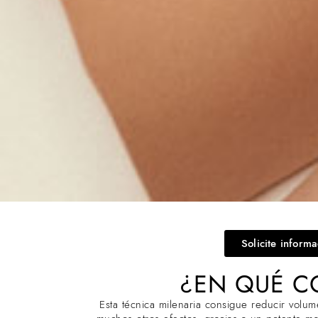
Solicite inform
¿EN QUÉ C
Esta técnica milenaria consigue reducir volum