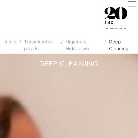
Inicio
/
Tratamientos
/
Higiene e
/
Deep
para Él
Hidratación
Cleaning
DEEP CLEANING