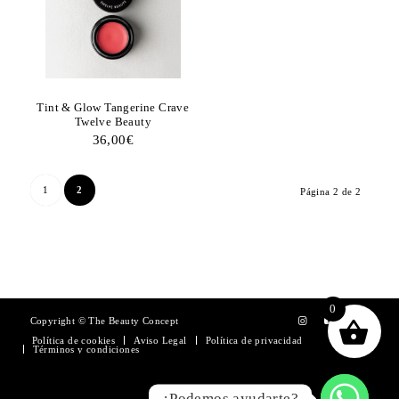
Tint & Glow Tangerine Crave
Twelve Beauty
36,00
€
1
2
Página 2 de 2
0
Copyright © The Beauty Concept
Política de cookies
Aviso Legal
Política de privacidad
Términos y condiciones
¿Podemos ayudarte?