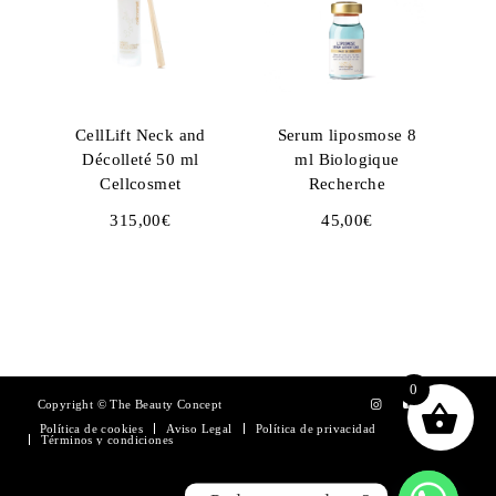
CellLift Neck and
Serum liposmose 8
Décolleté 50 ml
ml Biologique
Cellcosmet
Recherche
315,00
€
45,00
€
0
Copyright © The Beauty Concept
Esta Web utiliza cookies propias y de
Política de cookies
Aviso Legal
Política de privacidad
Términos y condiciones
terceros necesarias para su funcionamiento,
para analizar sus hábitos de navegación y
para servir publicidad personalizada.