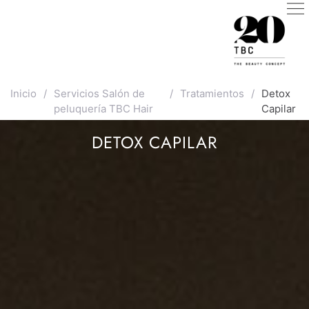
Inicio
/
Servicios Salón de
/
Tratamientos
/
Detox
peluquería TBC Hair
Capilar
DETOX CAPILAR