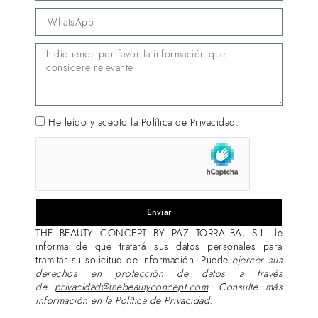
He leído y acepto la
Política de Privacidad.
Esta Web utiliza cookies propias y de terceros
Enviar
necesarias para su funcionamiento, para analizar
THE BEAUTY CONCEPT BY PAZ TORRALBA, S.L. le
sus hábitos de navegación y para servir
informa de que tratará sus datos personales para
publicidad personalizada. Asimismo, algunas
tramitar su solicitud de información. Puede
ejercer sus
cookies guardan relación con funcionalidades
derechos en protección de datos a través
ofrecidas en la web. Para obtener más
de
privacidad@thebeautyconcept.com
.
Consulte más
información, acceda a nuestra
Política de
información en la
Política de Privacidad
.
cookies.
Para aceptar todas las cookies pulse