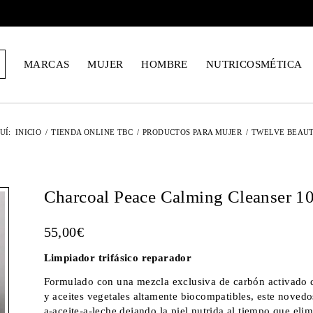
MARCAS
MUJER
HOMBRE
NUTRICOSMÉTICA
UÍ:
INICIO
/
TIENDA ONLINE TBC
/
PRODUCTOS PARA MUJER
/
TWELVE BEAU
Charcoal Peace Calming Cleanser 1
55,00
€
Limpiador trifásico reparador
Formulado con una mezcla exclusiva de carbón activado de 
y aceites vegetales altamente biocompatibles, este novedo
a-aceite-a-leche dejando la piel nutrida al tiempo que eli