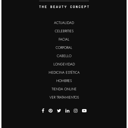
ACTUALIDAD
CELEBRITIES
FACIAL
CORPORAL
CABELLO
LONGEVIDAD
MEDICINA ESTÉTICA
HOMBRES
TIENDA ONLINE
VER TRATAMIENTOS
Esta Web utiliza cookies propias y de terceros
necesarias para su funcionamiento, para
analizar sus hábitos de navegación y para
servir publicidad personalizada. Asimismo,