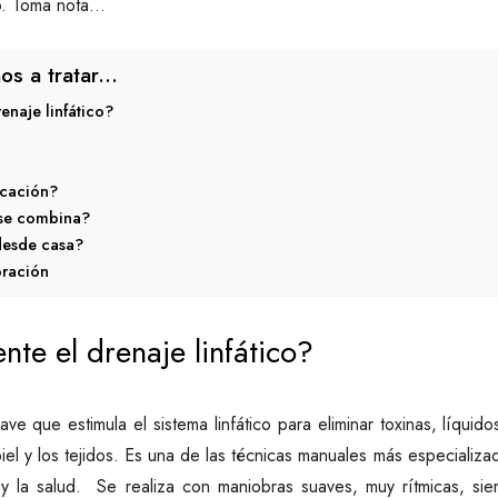
co. Toma nota…
os a tratar...
enaje linfático?
icación?
 se combina?
esde casa?
oración
te el drenaje linfático?
ve que estimula el sistema linfático para eliminar toxinas, líquid
 piel y los tejidos. Es una de las técnicas manuales más especializ
y la salud. Se realiza con maniobras suaves, muy rítmicas, siem