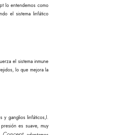
cept lo entendemos como
do el sistema linfático
fuerza el sistema inmune
ejidos, lo que mejora la
y ganglios linfáticos,l.
a presión es suave, muy
y Concept
adaptamos