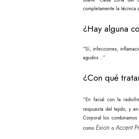
completamente la técnica al
¿Hay alguna co
“Sí, infecciones, inflamac
agudos…”
¿Con qué trat
“En facial con la radiof
respuesta del tejido, y en
Corporal los combinamos 
Exion
Accent P
como
o