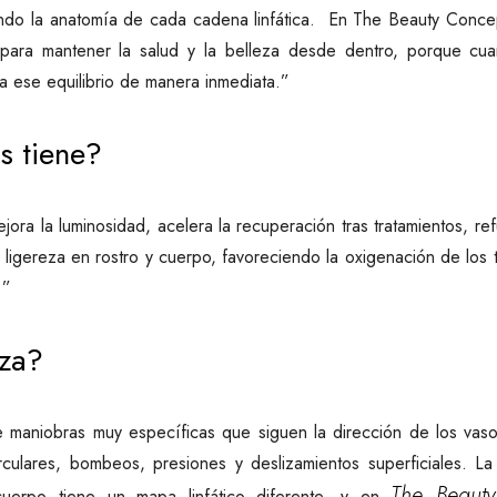
uiendo la anatomía de cada cadena linfática. En The Beauty Con
 para mantener la salud y la belleza desde dentro, porque cuan
eja ese equilibrio de manera inmediata.”
s tiene?
jora la luminosidad, acelera la recuperación tras tratamientos, re
ligereza en rostro y cuerpo, favoreciendo la oxigenación de los t
.”
iza?
 maniobras muy específicas que siguen la dirección de los vasos 
irculares, bombeos, presiones y deslizamientos superficiales. L
The Beaut
uerpo tiene un mapa linfático diferente, y en