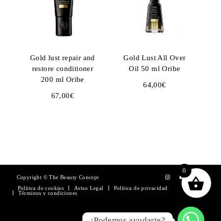
Gold lust repair and
Gold Lust All Over
restore conditioner
Oil 50 ml Oribe
200 ml Oribe
64,00
€
67,00
€
0
Copyright © The Beauty Concept
Política de cookies
Aviso Legal
Política de privacidad
Términos y condiciones
¿Podemos ayudarte?