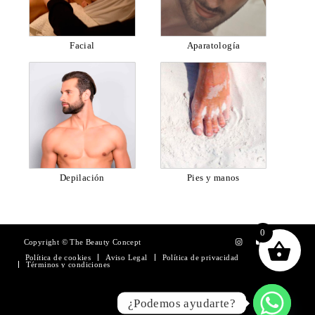
Facial
Aparatología
Depilación
Pies y manos
0
Copyright © The Beauty Concept
Política de cookies
Aviso Legal
Política de privacidad
Términos y condiciones
¿Podemos ayudarte?