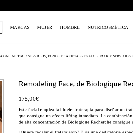
MARCAS
MUJER
HOMBRE
NUTRICOSMÉTICA
A ONLINE TBC
/
SERVICIOS, BONOS Y TARJETAS REGALO
/
PACK Y SERVICIOS 
Remodeling Face, de Biologique Re
175,00
€
Este facial emplea la bioelectroterapia para diseñar un tr
que consigue un efecto lifting inmediato. La combinación 
de alta concentración de Biologique Recherche consigue r
¿Quiere regalar el tratamiento? Elija una dedicatoria espec