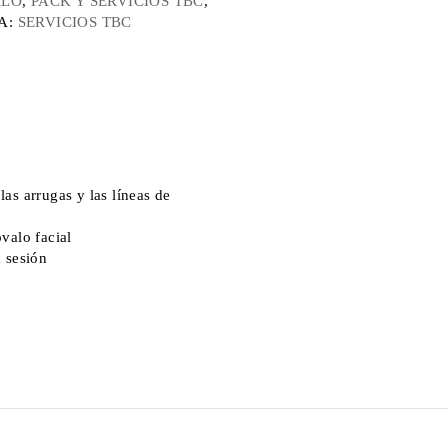
ALO
,
PACK Y SERVICIOS TBC
,
A:
SERVICIOS TBC
as arrugas y las líneas de
valo facial
 sesión