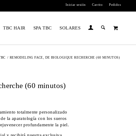
Iniciar sesión
Carrito
Pedidos
TBC HAIR
SPA TBC
SOLARES
TBC
/
REMODELING FACE, DE BIOLOGIQUE RECHERCHE (60 MINUTOS)
cherche (60 minutos)
atamiento totalmente personalizado
de la aparatología con los sueros
ejuvenecer profundamente la piel.
ial y recibirá nuestra exclusiva