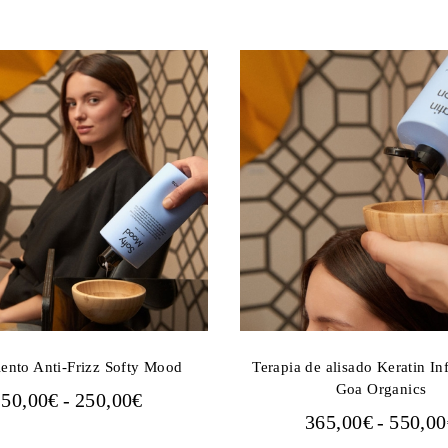
iento Anti-Frizz Softy Mood
Terapia de alisado Keratin In
Goa Organics
RANGO
150,00
€
-
250,00
€
365,00
€
-
550,00
DE
PRECIOS: