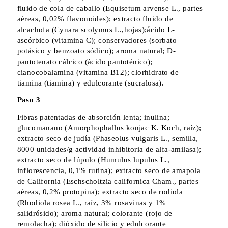
fluido de cola de caballo (Equisetum arvense L., partes
aéreas, 0,02% flavonoides); extracto fluido de
alcachofa (Cynara scolymus L.,hojas);ácido L-
ascórbico (vitamina C); conservadores (sorbato
potásico y benzoato sódico); aroma natural; D-
pantotenato cálcico (ácido pantoténico);
cianocobalamina (vitamina B12); clorhidrato de
tiamina (tiamina) y edulcorante (sucralosa).
Paso 3
Fibras patentadas de absorción lenta; inulina;
glucomanano (Amorphophallus konjac K. Koch, raíz);
extracto seco de judía (Phaseolus vulgaris L., semilla,
8000 unidades/g actividad inhibitoria de alfa-amilasa);
extracto seco de lúpulo (Humulus lupulus L.,
inflorescencia, 0,1% rutina); extracto seco de amapola
de California (Eschscholtzia californica Cham., partes
aéreas, 0,2% protopina); extracto seco de rodiola
(Rhodiola rosea L., raíz, 3% rosavinas y 1%
salidrósido); aroma natural; colorante (rojo de
remolacha); dióxido de silicio y edulcorante