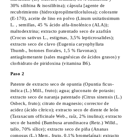
30% silibina & isosilibina); cápsula [agente de
recubrimiento (hidroxipropilmetilcelulosa); colorante
(E-170), aceite de lino en polvo (Linum usitatissimum
L. , semillas, 45 % ácido alfa-linolénico (ALA));
maltodextrina; extracto patentado seco de azafrán
(Crocus sativus L., estigmas, 3,5% lepticrosalides);
extracto seco de clavo (Eugenia caryophyllata
Thumb., botones florales, 1,5 % flavonas);
antiaglomerante (sales magnésicas de ácidos grasos) y
clorhidrato de piridoxina (vitamina B6).
Paso 2
Patente de extracto seco de opuntia (Opuntia ficus-
indica (L.) Mill., fruto); agua; gluconato de potasio;
extracto seco de naranja patentado (Citrus sinensis (L.)
Osbeck, fruto); citrato de magnesio; corrector de
acidez (ácido cítrico); extracto seco de diente de león
(Taraxacum officinale Web., raíz, 2% inulina); extracto
seco de bambú (Bambusa arundinacea (Retz.) Willd.,
tallo, 70% sílice); extracto seco de piña (Ananas
comosus (L.) Merr., fruto, 0,1% bromelaína); extracto