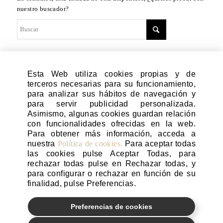
nuestro buscador?
Para obtener los mejores resultados de búsqueda, sigue estos
Esta Web utiliza cookies propias y de
consejos:
terceros necesarias para su funcionamiento,
para analizar sus hábitos de navegación y
para servir publicidad personalizada.
Comprueba la ortografía.
Asimismo, algunas cookies guardan relación
Prueba con términos similares o sinónimos.
con funcionalidades ofrecidas en la web.
Para obtener más información, acceda a
Prueba con más de una sola palabra.
nuestra
Política de cookies.
Para aceptar todas
las cookies pulse Aceptar Todas, para
rechazar todas pulse en Rechazar todas, y
para configurar o rechazar en función de su
finalidad, pulse Preferencias.
0
Preferencias de cookies
Copyright © The Beauty Concept
Política de cookies
Aviso Legal
Política de privacidad