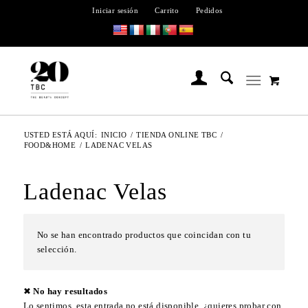
Iniciar sesión
Carrito
Pedidos
USTED ESTÁ AQUÍ:
INICIO
/
TIENDA ONLINE TBC
/
FOOD&HOME
/
LADENAC VELAS
Ladenac Velas
No se han encontrado productos que coincidan con tu
selección.
✖ No hay resultados
Lo sentimos, esta entrada no está disponible, ¿quieres probar con